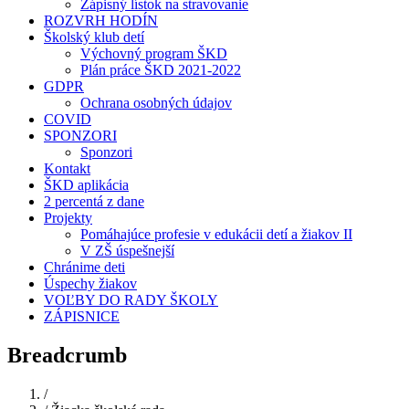
Zápisný lístok na stravovanie
ROZVRH HODÍN
Školský klub detí
Výchovný program ŠKD
Plán práce ŠKD 2021-2022
GDPR
Ochrana osobných údajov
COVID
SPONZORI
Sponzori
Kontakt
ŠKD aplikácia
2 percentá z dane
Projekty
Pomáhajúce profesie v edukácii detí a žiakov II
V ZŠ úspešnejší
Chránime deti
Úspechy žiakov
VOĽBY DO RADY ŠKOLY
ZÁPISNICE
Breadcrumb
Domov
/