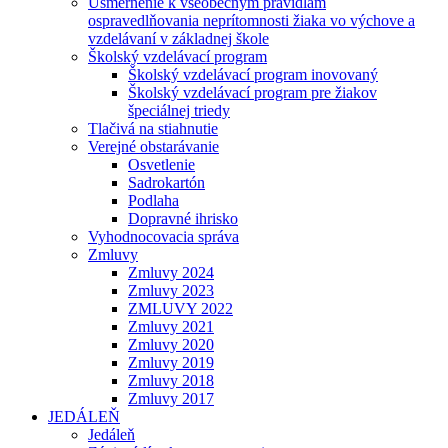
Usmernenie k všeobecným pravidlám
ospravedlňovania neprítomnosti žiaka vo výchove a
vzdelávaní v základnej škole
Školský vzdelávací program
Školský vzdelávací program inovovaný
Školský vzdelávací program pre žiakov
špeciálnej triedy
Tlačivá na stiahnutie
Verejné obstarávanie
Osvetlenie
Sadrokartón
Podlaha
Dopravné ihrisko
Vyhodnocovacia správa
Zmluvy
Zmluvy 2024
Zmluvy 2023
ZMLUVY 2022
Zmluvy 2021
Zmluvy 2020
Zmluvy 2019
Zmluvy 2018
Zmluvy 2017
JEDÁLEŇ
Jedáleň