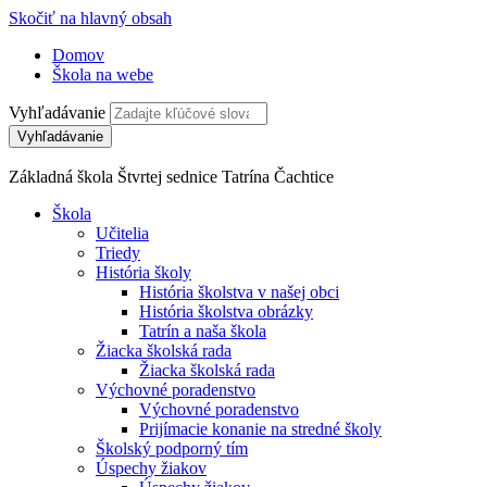
Skočiť na hlavný obsah
Domov
Škola na webe
Vyhľadávanie
Základná škola Štvrtej sednice Tatrína Čachtice
Škola
Učitelia
Triedy
História školy
História školstva v našej obci
História školstva obrázky
Tatrín a naša škola
Žiacka školská rada
Žiacka školská rada
Výchovné poradenstvo
Výchovné poradenstvo
Prijímacie konanie na stredné školy
Školský podporný tím
Úspechy žiakov