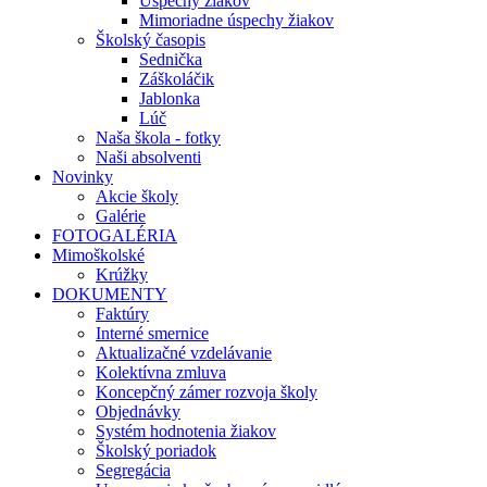
Úspechy žiakov
Mimoriadne úspechy žiakov
Školský časopis
Sednička
Záškoláčik
Jablonka
Lúč
Naša škola - fotky
Naši absolventi
Novinky
Akcie školy
Galérie
FOTOGALÉRIA
Mimoškolské
Krúžky
DOKUMENTY
Faktúry
Interné smernice
Aktualizačné vzdelávanie
Kolektívna zmluva
Koncepčný zámer rozvoja školy
Objednávky
Systém hodnotenia žiakov
Školský poriadok
Segregácia