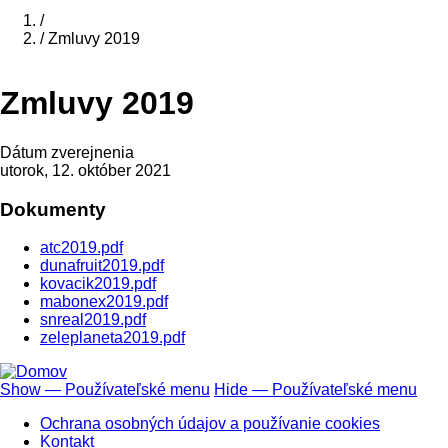
Domov
/
/
Zmluvy 2019
Breadcrumb
Zmluvy 2019
Dátum zverejnenia
utorok, 12. október 2021
Dokumenty
atc2019.pdf
dunafruit2019.pdf
kovacik2019.pdf
mabonex2019.pdf
snreal2019.pdf
zeleplaneta2019.pdf
Show — Používateľské menu
Hide — Používateľské menu
Používateľské
Ochrana osobných údajov a používanie cookies
menu
Kontakt