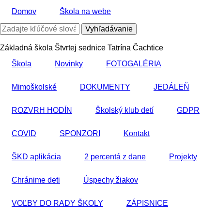
Skočiť
Domov
Škola na webe
na
hlavný
Vyhľadávanie
obsah
Základná škola Štvrtej sednice Tatrína Čachtice
Škola
Novinky
FOTOGALÉRIA
Mimoškolské
DOKUMENTY
JEDÁLEŇ
ROZVRH HODÍN
Školský klub detí
GDPR
COVID
SPONZORI
Kontakt
ŠKD aplikácia
2 percentá z dane
Projekty
Chránime deti
Úspechy žiakov
VOĽBY DO RADY ŠKOLY
ZÁPISNICE