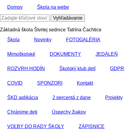
Skočiť
Domov
Škola na webe
na
hlavný
Vyhľadávanie
obsah
Základná škola Štvrtej sednice Tatrína Čachtice
Škola
Novinky
FOTOGALÉRIA
Mimoškolské
DOKUMENTY
JEDÁLEŇ
ROZVRH HODÍN
Školský klub detí
GDPR
COVID
SPONZORI
Kontakt
ŠKD aplikácia
2 percentá z dane
Projekty
Chránime deti
Úspechy žiakov
VOĽBY DO RADY ŠKOLY
ZÁPISNICE