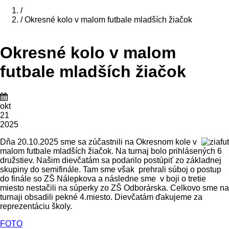
Domov
/
/
Okresné kolo v malom futbale mladších žiačok
Breadcrumb
Okresné kolo v malom
futbale mladších žiačok
okt
21
2025
Dňa 20.10.2025 sme sa zúčastnili na Okresnom kole v
malom futbale mladších žiačok. Na turnaj bolo prihlásených 6
družstiev. Našim dievčatám sa podarilo postúpiť zo základnej
skupiny do semifinále. Tam sme však prehrali súboj o postup
do finále so ZŠ Nálepkova a následne sme v boji o tretie
miesto nestačili na súperky zo ZŠ Odborárska. Celkovo sme na
turnaji obsadili pekné 4.miesto. Dievčatám ďakujeme za
reprezentáciu školy.
FOTO