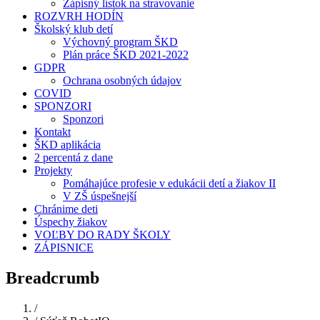
Zápisný lístok na stravovanie
ROZVRH HODÍN
Školský klub detí
Výchovný program ŠKD
Plán práce ŠKD 2021-2022
GDPR
Ochrana osobných údajov
COVID
SPONZORI
Sponzori
Kontakt
ŠKD aplikácia
2 percentá z dane
Projekty
Pomáhajúce profesie v edukácii detí a žiakov II
V ZŠ úspešnejší
Chránime deti
Úspechy žiakov
VOĽBY DO RADY ŠKOLY
ZÁPISNICE
Breadcrumb
Domov
/