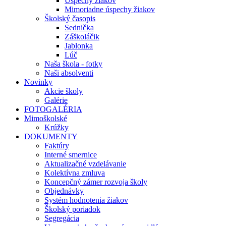
Úspechy žiakov
Mimoriadne úspechy žiakov
Školský časopis
Sednička
Záškoláčik
Jablonka
Lúč
Naša škola - fotky
Naši absolventi
Novinky
Akcie školy
Galérie
FOTOGALÉRIA
Mimoškolské
Krúžky
DOKUMENTY
Faktúry
Interné smernice
Aktualizačné vzdelávanie
Kolektívna zmluva
Koncepčný zámer rozvoja školy
Objednávky
Systém hodnotenia žiakov
Školský poriadok
Segregácia