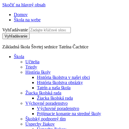
Skočiť na hlavný obsah
Domov
Škola na webe
Vyhľadávanie
Základná škola Štvrtej sednice Tatrína Čachtice
Škola
Učitelia
Triedy
História školy
História školstva v našej obci
História školstva obrázky
Tatrín a naša škola
Žiacka školská rada
Žiacka školská rada
Výchovné poradenstvo
Výchovné poradenstvo
Prijímacie konanie na stredné školy
Školský podporný tím
Úspechy žiakov