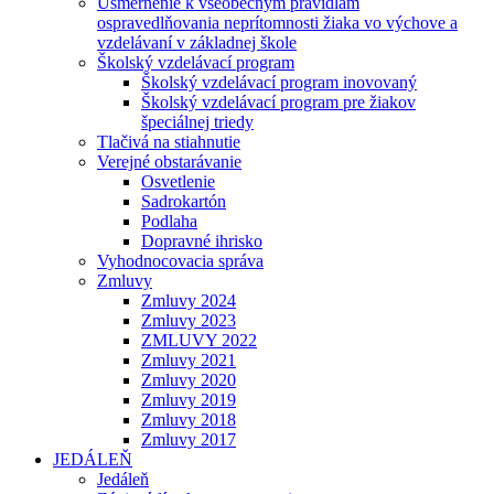
Usmernenie k všeobecným pravidlám
ospravedlňovania neprítomnosti žiaka vo výchove a
vzdelávaní v základnej škole
Školský vzdelávací program
Školský vzdelávací program inovovaný
Školský vzdelávací program pre žiakov
špeciálnej triedy
Tlačivá na stiahnutie
Verejné obstarávanie
Osvetlenie
Sadrokartón
Podlaha
Dopravné ihrisko
Vyhodnocovacia správa
Zmluvy
Zmluvy 2024
Zmluvy 2023
ZMLUVY 2022
Zmluvy 2021
Zmluvy 2020
Zmluvy 2019
Zmluvy 2018
Zmluvy 2017
JEDÁLEŇ
Jedáleň